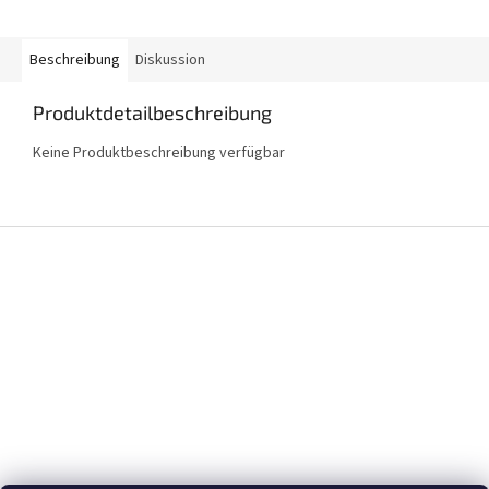
Beschreibung
Diskussion
Produktdetailbeschreibung
Keine Produktbeschreibung verfügbar
F
u
ß
z
e
i
l
e