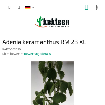
Zum
WARE
Inhalt
springen
Adenia keramanthus RM 23 XL
KAKT-003639
Die
Nicht bewertet
Bewertungsdetails
durchschnittliche
Produktbewertung
ist
0,0
von
5
Sternen.