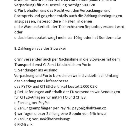
Verpackung) für die Bestellung beträgt 500 CZK.
6. Wir behalten uns das Recht vor, den Verpackungs- und
Portopreis und gegebenenfalls auch die Zahlungsbedingungen
anzupassen, insbesondere in Fällen, in denen
o die Ware außerhalb der Tschechischen Republik versandt wird
oder
o das Inlandspaket wiegt mehr als 10 kg oder hat Sondermaße
8. Zahlungen aus der Slowakei:
o Wir versenden auch per Nachnahme in die Slowakei mit dem
Transportdienst GLS mit tatsächlichem Porto
9. Sendungen ins Ausland:
Verpackung und Porto berechnen wir individuell nach Umfang
der Sendung und Lieferadresse
das FYTO- und CITES-Zertifikat kostet 1.000 CZK
§ Bei Lieferungen außerhalb der EU versenden wir Sendungen
für CITES-Anlagen nur mit FYTO und CITES!
o Zahlung per PayPal:
§ Zahlungsempfänger per PayPal: paypal@kakteen.cz
§ wir fügen dieser Zahlung eine Gebühr von 6 % hinzu
o Zahlung per Banküberweisung:
§ FIO-Bank