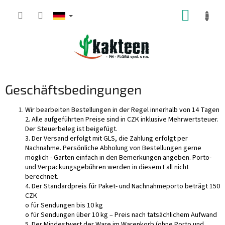
Zum
WARE
Inhalt
springen
Geschäftsbedingungen
Wir bearbeiten Bestellungen in der Regel innerhalb von 14 Tagen
2. Alle aufgeführten Preise sind in CZK inklusive Mehrwertsteuer.
Der Steuerbeleg ist beigefügt.
3. Der Versand erfolgt mit GLS, die Zahlung erfolgt per
Nachnahme. Persönliche Abholung von Bestellungen gerne
möglich - Garten einfach in den Bemerkungen angeben. Porto-
und Verpackungsgebühren werden in diesem Fall nicht
berechnet.
4. Der Standardpreis für Paket- und Nachnahmeporto beträgt 150
CZK
o für Sendungen bis 10 kg
o für Sendungen über 10 kg – Preis nach tatsächlichem Aufwand
5. Der Mindestwert der Ware im Warenkorb (ohne Porto und