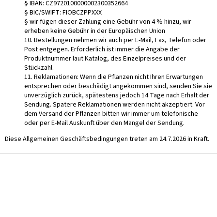
§ IBAN: CZ9720100000002300352664
§ BIC/SWIFT: FIOBCZPPXXX
§ wir fügen dieser Zahlung eine Gebühr von 4 % hinzu, wir
erheben keine Gebühr in der Europäischen Union
10. Bestellungen nehmen wir auch per E-Mail, Fax, Telefon oder
Post entgegen. Erforderlich ist immer die Angabe der
Produktnummer laut Katalog, des Einzelpreises und der
Stückzahl.
11. Reklamationen: Wenn die Pflanzen nicht Ihren Erwartungen
entsprechen oder beschädigt angekommen sind, senden Sie sie
unverzüglich zurück, spätestens jedoch 14 Tage nach Erhalt der
Sendung. Spätere Reklamationen werden nicht akzeptiert. Vor
dem Versand der Pflanzen bitten wir immer um telefonische
oder per E-Mail Auskunft über den Mangel der Sendung.
Diese Allgemeinen Geschäftsbedingungen treten am 24.7.2026 in Kraft.
F
u
ß
z
e
i