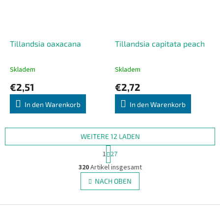
Tillandsia oaxacana
Tillandsia capitata peach
Skladem
Skladem
Die
Die
durchschnittliche
durchschnittliche
€2,51
€2,72
Produktbewertung
Produktbewertung
ist
ist
In den Warenkorb
In den Warenkorb
4,0
4,3
von
von
5
5
Sternen.
Sternen.
WEITERE 12 LADEN
P
1
27
a
S
g
320
Artikel insgesamt
t
i
e
NACH OBEN
n
u
i
e
e
r
F
r
u
e