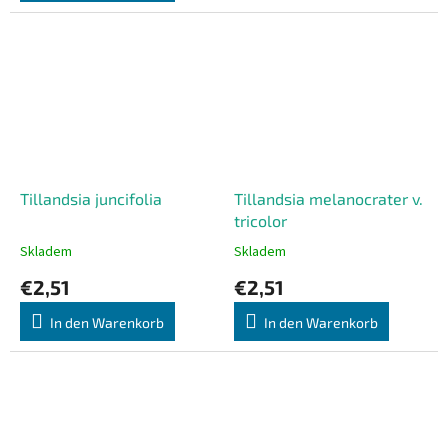
5
Sternen.
Tillandsia juncifolia
Tillandsia melanocrater v.
tricolor
Skladem
Skladem
Die
Die
durchschnittliche
durchschnittliche
€2,51
€2,51
Produktbewertung
Produktbewertung
ist
ist
In den Warenkorb
In den Warenkorb
5,0
3,0
von
von
5
5
Sternen.
Sternen.