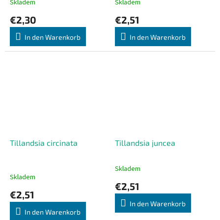
Skladem
Skladem
€2,30
€2,51
In den Warenkorb
In den Warenkorb
Tillandsia circinata
Tillandsia juncea
Skladem
Die
Skladem
durchschnittliche
€2,51
Produktbewertung
€2,51
ist
In den Warenkorb
5,0
In den Warenkorb
von