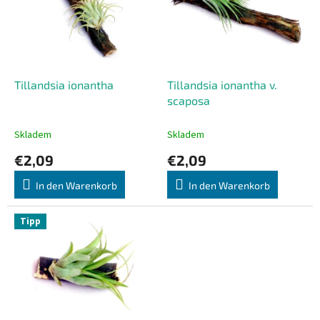
t
t
e
i
d
e
e
r
r
u
P
Tillandsia ionantha
Tillandsia ionantha v.
n
r
scaposa
g
o
d
Skladem
Skladem
u
€2,09
€2,09
k
t
In den Warenkorb
In den Warenkorb
e
Tipp