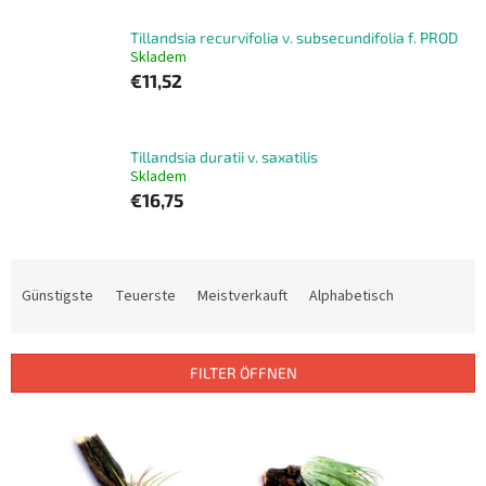
Tillandsia recurvifolia v. subsecundifolia f. PROD
Skladem
€11,52
Tillandsia duratii v. saxatilis
Skladem
€16,75
P
r
Günstigste
Teuerste
Meistverkauft
Alphabetisch
o
d
u
FILTER ÖFFNEN
k
t
L
s
i
o
s
r