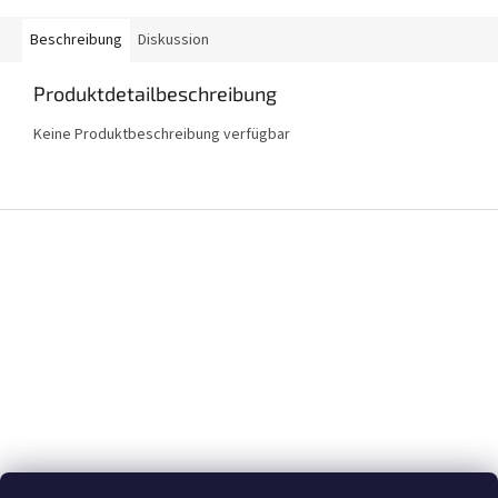
Beschreibung
Diskussion
Produktdetailbeschreibung
Keine Produktbeschreibung verfügbar
F
u
ß
z
e
i
l
e