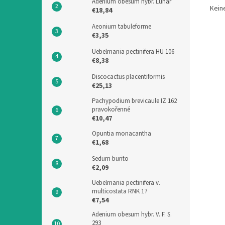
Adenium obesum hybr. Lunar
Kein
€18,84
Aeonium tabuleforme
€3,35
Uebelmania pectinifera HU 106
€8,38
Discocactus placentiformis
€25,13
Pachypodium brevicaule IZ 162
pravokořenné
€10,47
Opuntia monacantha
€1,68
Sedum burito
€2,09
Uebelmania pectinifera v.
multicostata RNK 17
€7,54
Adenium obesum hybr. V. F. S.
293