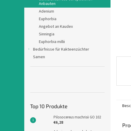
e
Anbauten
Adenium
Euphorbia
Angebot an Kaudex
Sinningia
Euphorbia millii
Bedürfnisse für Kakteenzüchter
Samen
Besc
Top 10 Produkte
Pilosocereus machrisii GO 102
€6,28
Pro