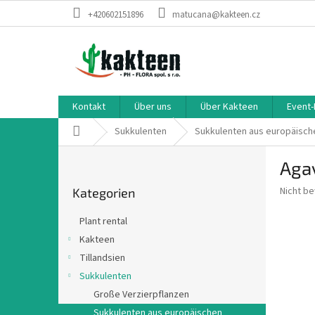
Zum
+420602151896
matucana@kakteen.cz
Inhalt
springen
Kontakt
Über uns
Über Kakteen
Event-
Startseite
Sukkulenten
Sukkulenten aus europäisch
S
Agav
e
Kategorien
i
Die
Nicht b
Kategorien
überspringen
t
durchsch
e
Produkt
Plant rental
n
ist
Kakteen
0,0
l
von
Tillandsien
e
5
i
Sukkulenten
Sternen.
s
Große Verzierpflanzen
t
Sukkulenten aus europäischen