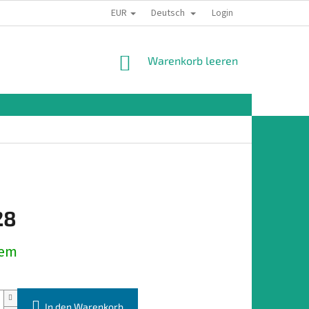
EUR
Deutsch
Login
WARENKORB
Warenkorb leeren
28
preis:
dem
In den Warenkorb