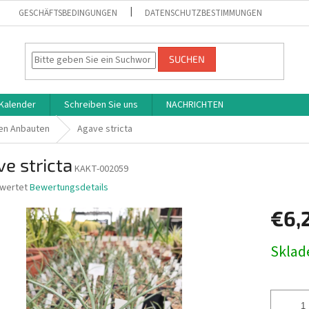
GESCHÄFTSBEDINGUNGEN
DATENSCHUTZBESTIMMUNGEN
SUCHEN
Kalender
Schreiben Sie uns
NACHRICHTEN
en Anbauten
Agave stricta
e stricta
KAKT-002059
ewertet
Bewertungsdetails
nittliche
€6,
bewertung
Verkaufs
Skla