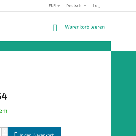
EUR
Deutsch
Login
WARENKORB
Warenkorb leeren
64
preis:
dem
In den Warenkorb