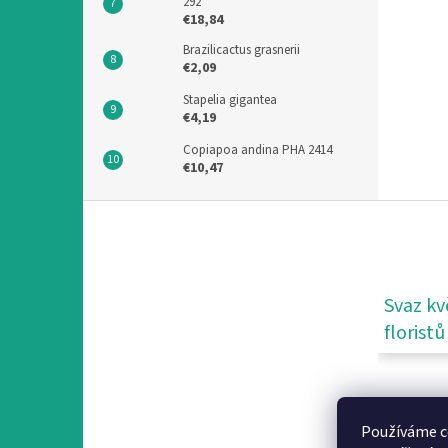
292
€18,84
Brazilicactus grasnerii
€2,09
Stapelia gigantea
€4,19
Copiapoa andina PHA 2414
€10,47
F
u
ß
z
e
Svaz kv
i
floristů
l
e
Používáme c