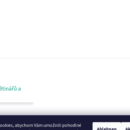
ětinářů a
ookies, abychom Vám umožnili pohodlné
Ablehnen
Ak