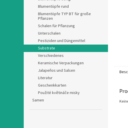
e
Blumentöpfe rund
Blumentöpfe TYP BT für große
Pflanzen
Schalen für Pflanzung
Unterschalen
Pestiziden und Düngemittel
Substrate
Verschiedenes
Keramische Verpackungen
Jalapeños und Salsen
Besc
Literatur
Geschenkkarten
Pro
Použité květináče misky
Samen
Kein