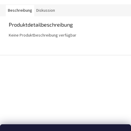
Beschreibung
Diskussion
Produktdetailbeschreibung
Keine Produktbeschreibung verfügbar
F
u
ß
z
e
i
l
e