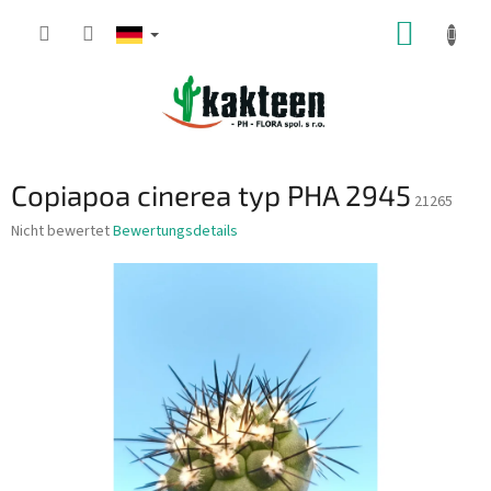
Zum
WARE
Inhalt
springen
Copiapoa cinerea typ PHA 2945
21265
Die
Nicht bewertet
Bewertungsdetails
durchschnittliche
Produktbewertung
ist
0,0
von
5
Sternen.