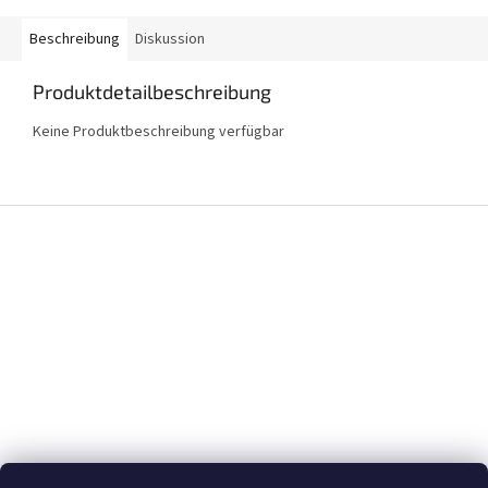
Beschreibung
Diskussion
Produktdetailbeschreibung
Keine Produktbeschreibung verfügbar
F
u
ß
z
e
i
l
e