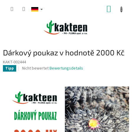
Zum
WARE
Inhalt
springen
Dárkový poukaz v hodnotě 2000 Kč
KAKT-002444
Die
Nicht bewertet
Bewertungsdetails
Tipp
durchschnittliche
Produktbewertung
ist
0,0
von
5
Sternen.