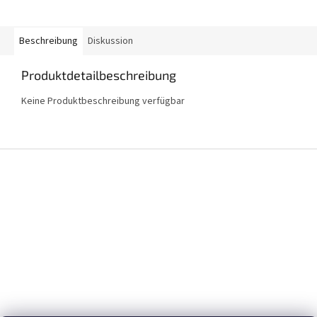
Beschreibung
Diskussion
Produktdetailbeschreibung
Keine Produktbeschreibung verfügbar
F
u
ß
z
e
i
l
e