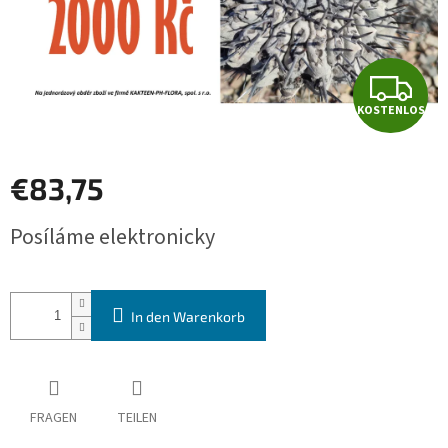
K
KOSTENLOS
O
S
€83,75
T
Verkaufspreis:
Posíláme elektronicky
E
N
In den Warenkorb
L
O
S
FRAGEN
TEILEN