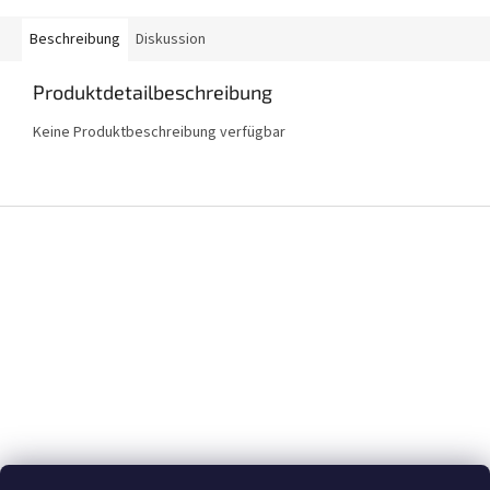
Beschreibung
Diskussion
Produktdetailbeschreibung
Keine Produktbeschreibung verfügbar
F
u
ß
z
e
i
l
e