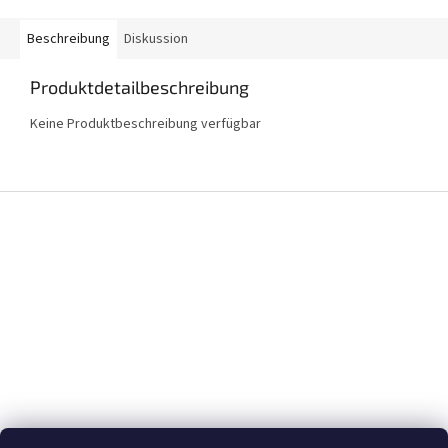
Beschreibung
Diskussion
Produktdetailbeschreibung
Keine Produktbeschreibung verfügbar
F
u
ß
z
e
i
l
e