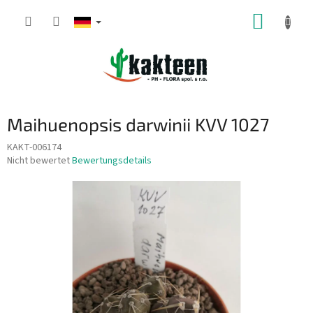
Zum
WARE
Inhalt
springen
Maihuenopsis darwinii KVV 1027
KAKT-006174
Die
Nicht bewertet
Bewertungsdetails
durchschnittliche
Produktbewertung
ist
0,0
von
5
Sternen.