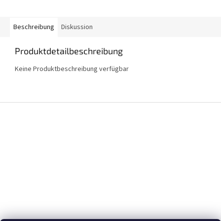
Beschreibung
Diskussion
Produktdetailbeschreibung
Keine Produktbeschreibung verfügbar
F
u
ß
z
e
i
l
e