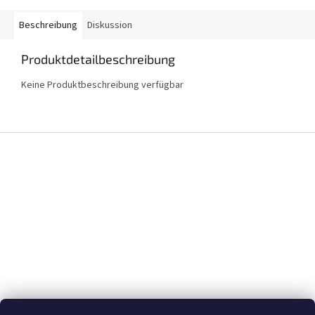
Beschreibung
Diskussion
Produktdetailbeschreibung
Keine Produktbeschreibung verfügbar
F
u
ß
z
e
i
l
e