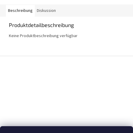
Beschreibung
Diskussion
Produktdetailbeschreibung
Keine Produktbeschreibung verfügbar
F
u
ß
z
e
i
l
e