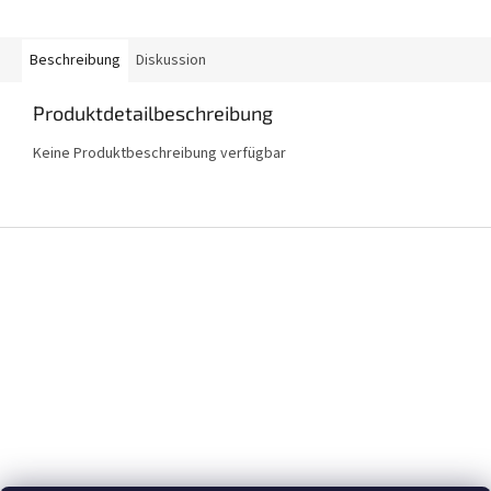
Beschreibung
Diskussion
Produktdetailbeschreibung
Keine Produktbeschreibung verfügbar
F
u
ß
z
e
i
l
e