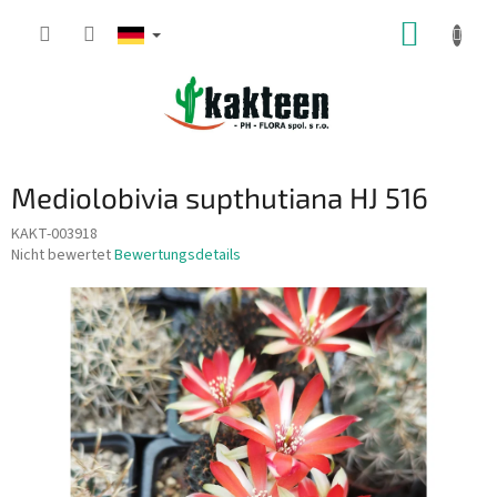
Zum
WARE
Inhalt
springen
Mediolobivia supthutiana HJ 516
KAKT-003918
Die
Nicht bewertet
Bewertungsdetails
durchschnittliche
Produktbewertung
ist
0,0
von
5
Sternen.