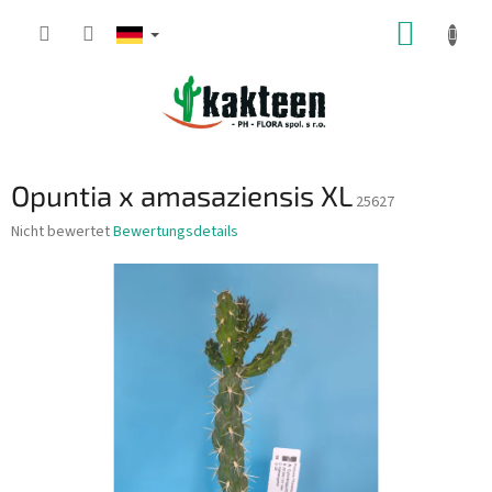
Zum
WARE
Inhalt
springen
Opuntia x amasaziensis XL
25627
Die
Nicht bewertet
Bewertungsdetails
durchschnittliche
Produktbewertung
ist
0,0
von
5
Sternen.