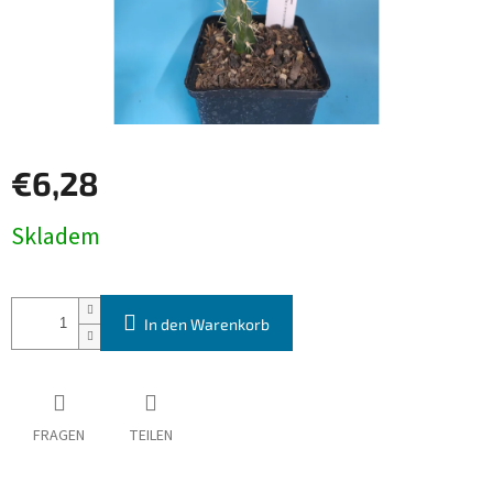
€6,28
Verkaufspreis:
Skladem
In den Warenkorb
FRAGEN
TEILEN