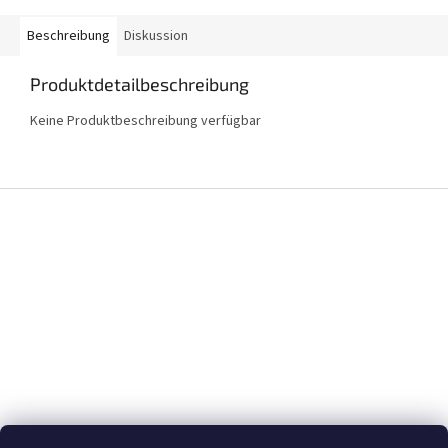
Beschreibung
Diskussion
Produktdetailbeschreibung
Keine Produktbeschreibung verfügbar
F
u
ß
z
e
i
l
e