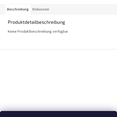
Beschreibung
Diskussion
Produktdetailbeschreibung
Keine Produktbeschreibung verfügbar
F
u
ß
z
e
i
l
e