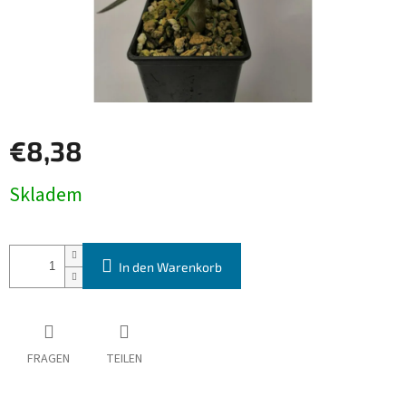
€8,38
Verkaufspreis:
Skladem
In den Warenkorb
FRAGEN
TEILEN