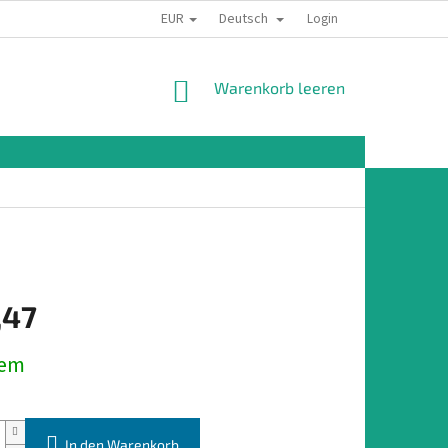
EUR
Deutsch
Login
WARENKORB
Warenkorb leeren
,47
preis:
dem
In den Warenkorb