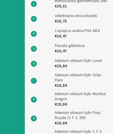
Myrtilocactus geometrizans 25ks
€29,31
Uebelmania eriocactoides
€16,75
Copiapoa andina PHA 2414
€10,47
Parodia gibbulosa
€10,47
Adenium obesum hybr. Lunar
€18,84
Adenium obesum hybr. Solar
Flare
€18,84
Adenium obesum hybr. Mumbai
Dragon
€18,84
Adenium obesum hybr. Purp
Royale /V. F. S. 209/
€18,84
Adenium obesum hybr. V. F. S.