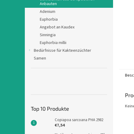
e
Anbauten
Adenium
Euphorbia
Angebot an Kaudex
Sinningia
Euphorbia millii
Bedürfnisse für Kakteenzüchter
Samen
Besc
Pro
Kein
Top 10 Produkte
Copiapoa sarcoana PHA 2982
€7,54