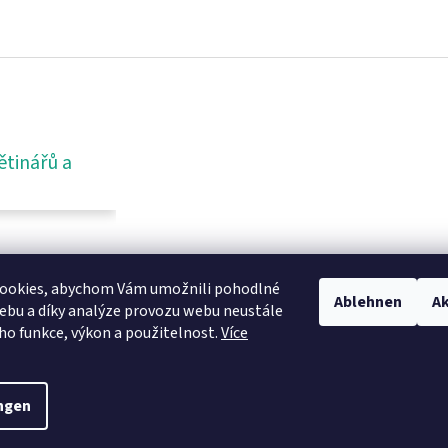
ětinářů a
ookies, abychom Vám umožnili pohodlné
Ablehnen
Ak
ebu a díky analýze provozu webu neustále
eho funkce, výkon a použitelnost.
Více
ngen