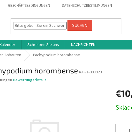
GESCHÄFTSBEDINGUNGEN
DATENSCHUTZBESTIMMUNGEN
SUCHEN
Kalender
Schreiben Sie uns
NACHRICHTEN
en Anbauten
Pachypodium horombense
hypodium horombense
KAKT-003923
tungen
Bewertungsdetails
nittliche
€10
bewertung
Verkaufs
Skla