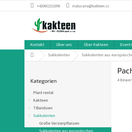
Zum
+420602151896
matucana@kakteen.cz
Inhalt
springen
Kontakt
Über uns
Über Kakteen
Event-
Startseite
Sukkulenten
Sukkulenten aus europäisch
S
Pac
e
Kategorien
i
Die
4 Bewer
Kategorien
überspringen
t
durchsch
e
Produkt
Plant rental
n
ist
Kakteen
3,5
l
von
Tillandsien
e
5
i
Sukkulenten
Sternen.
s
Große Verzierpflanzen
t
Sukkulenten aus europäischen