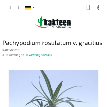
Zum
WARE
Inhalt
springen
Pachypodium rosulatum v. gracilius
KAKT-000281
Die
3 Bewertungen
Bewertungsdetails
durchschnittliche
Produktbewertung
ist
4,3
von
5
Sternen.