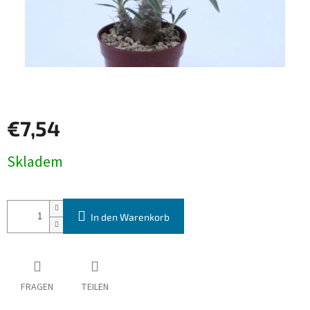
€7,54
Verkaufspreis:
Skladem
In den Warenkorb
FRAGEN
TEILEN