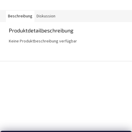
Beschreibung
Diskussion
Produktdetailbeschreibung
Keine Produktbeschreibung verfügbar
F
u
ß
z
e
i
l
e