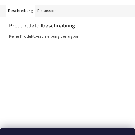
Beschreibung
Diskussion
Produktdetailbeschreibung
Keine Produktbeschreibung verfügbar
F
u
ß
z
e
i
l
e