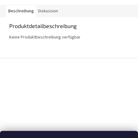
Beschreibung
Diskussion
Produktdetailbeschreibung
Keine Produktbeschreibung verfügbar
F
u
ß
z
e
i
l
e