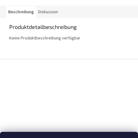
Beschreibung
Diskussion
Produktdetailbeschreibung
Keine Produktbeschreibung verfügbar
F
u
ß
z
e
i
l
e