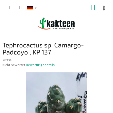
Zum
WARE
Inhalt
springen
Tephrocactus sp. Camargo-
Padcoyo , KP 137
20394
Die
Nicht bewertet
Bewertungsdetails
durchschnittliche
Produktbewertung
ist
0,0
von
5
Sternen.