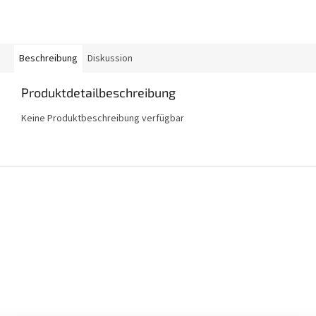
Beschreibung
Diskussion
Produktdetailbeschreibung
Keine Produktbeschreibung verfügbar
F
u
ß
z
e
i
l
e