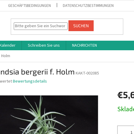
GESCHÄFTSBEDINGUNGEN
DATENSCHUTZBESTIMMUNGEN
SUCHEN
Kalender
Schreiben Sie uns
NACHRICHTEN
f. Holm
andsia bergerii f. Holm
KAKT-002085
ewertet
Bewertungsdetails
nittliche
€5,
bewertung
Verkaufs
Skla