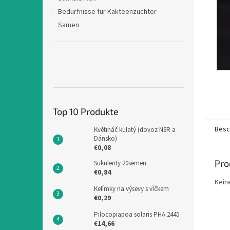
e
Bedürfnisse für Kakteenzüchter
Samen
Top 10 Produkte
Besc
Květináč kulatý (dovoz NSR a
Dánsko)
€0,08
Pro
Sukulenty 20semen
€0,84
Kein
Kelímky na výsevy s víčkem
€0,29
Pilocopiapoa solaris PHA 2445
€14,66