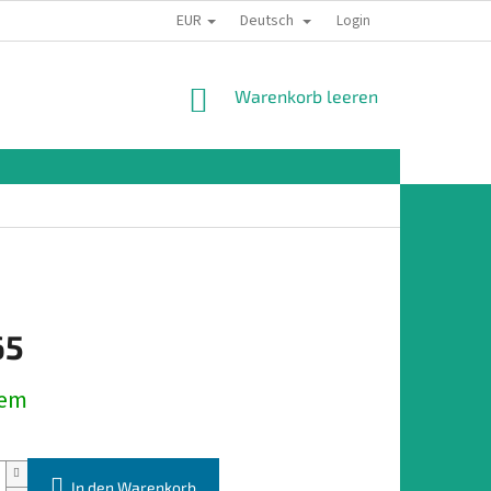
EUR
Deutsch
Login
WARENKORB
Warenkorb leeren
65
preis:
dem
In den Warenkorb