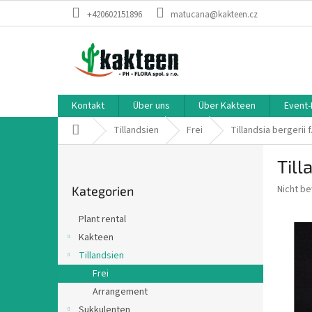
Zum
+420602151896
matucana@kakteen.cz
Inhalt
springen
Kontakt
Über uns
Über Kakteen
Event-
Startseite
Tillandsien
Frei
Tillandsia bergerii 
S
Till
e
Kategorien
i
Die
Nicht b
Kategorien
überspringen
t
durchsch
e
Produkt
Plant rental
n
ist
Kakteen
0,0
l
von
Tillandsien
e
5
i
Frei
Sternen.
s
Arrangement
t
Sukkulenten