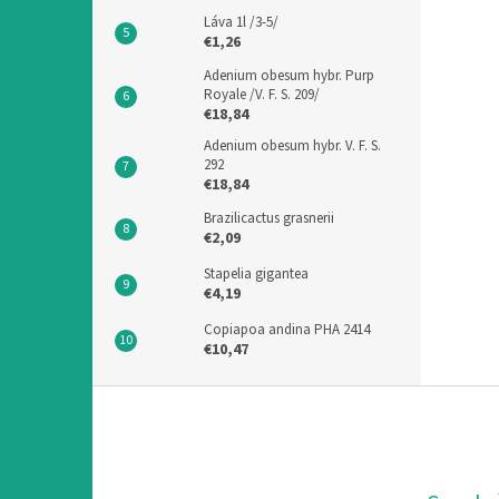
Láva 1l /3-5/
€1,26
Adenium obesum hybr. Purp
Royale /V. F. S. 209/
€18,84
Adenium obesum hybr. V. F. S.
292
€18,84
Brazilicactus grasnerii
€2,09
Stapelia gigantea
€4,19
Copiapoa andina PHA 2414
€10,47
F
u
ß
z
e