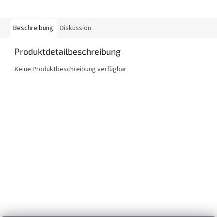
Beschreibung
Diskussion
Produktdetailbeschreibung
Keine Produktbeschreibung verfügbar
F
u
ß
z
e
i
l
e