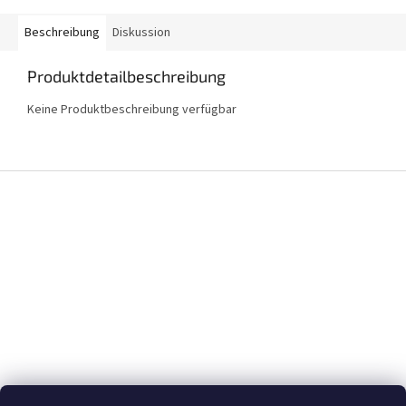
Beschreibung
Diskussion
Produktdetailbeschreibung
Keine Produktbeschreibung verfügbar
F
u
ß
z
e
i
l
e