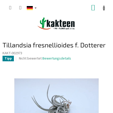
Zum
WARE
Inhalt
springen
Tillandsia fresnellioides f. Dotterer
KAKT-002973
Die
Nicht bewertet
Bewertungsdetails
Tipp
durchschnittliche
Produktbewertung
ist
0,0
von
5
Sternen.