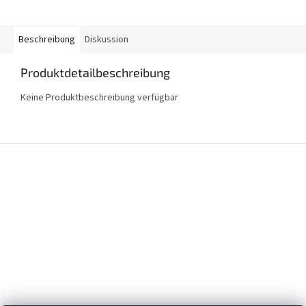
Beschreibung
Diskussion
Produktdetailbeschreibung
Keine Produktbeschreibung verfügbar
F
u
ß
z
e
i
l
e