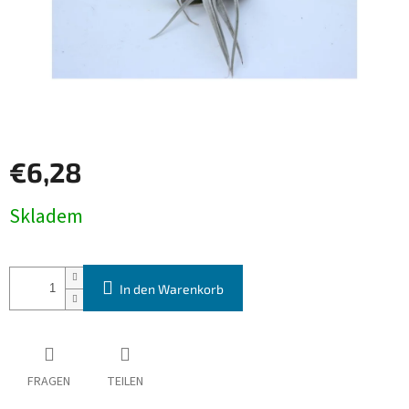
€6,28
Verkaufspreis:
Skladem
In den Warenkorb
FRAGEN
TEILEN