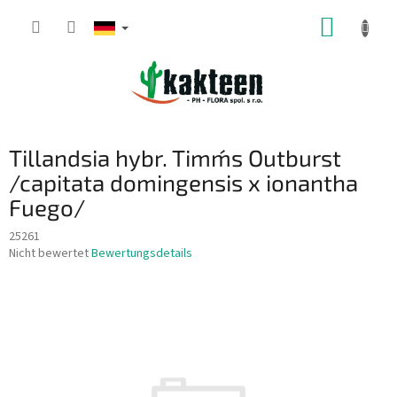
Zum
WARE
Inhalt
springen
Tillandsia hybr. Timm´s Outburst
/capitata domingensis x ionantha
Fuego/
25261
Die
Nicht bewertet
Bewertungsdetails
durchschnittliche
Produktbewertung
ist
0,0
von
5
Sternen.