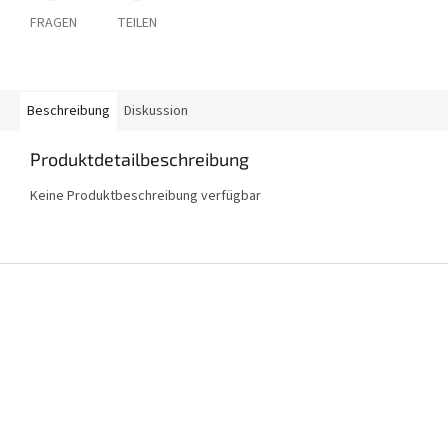
FRAGEN
TEILEN
Beschreibung
Diskussion
Produktdetailbeschreibung
Keine Produktbeschreibung verfügbar
F
u
ß
z
e
i
l
e