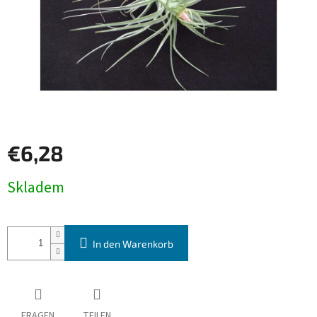
€6,28
Verkaufspreis:
Skladem
In den Warenkorb
FRAGEN
TEILEN