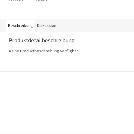
Beschreibung
Diskussion
Produktdetailbeschreibung
Keine Produktbeschreibung verfügbar
F
u
ß
z
e
i
l
e