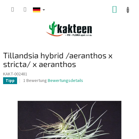
Zum
WARE
Inhalt
springen
Tillandsia hybrid /aeranthos x
stricta/ x aeranthos
KAKT-002481
Die
1 Bewertung
Bewertungsdetails
Tipp
durchschnittliche
Produktbewertung
ist
5,0
von
5
Sternen.