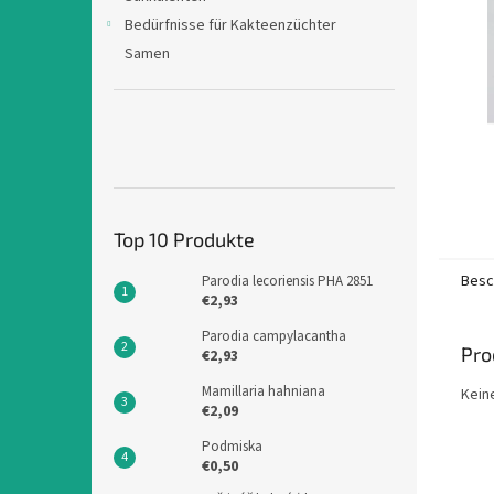
e
Bedürfnisse für Kakteenzüchter
Samen
Top 10 Produkte
Besc
Parodia lecoriensis PHA 2851
€2,93
Parodia campylacantha
Pro
€2,93
Mamillaria hahniana
Kein
€2,09
Podmiska
€0,50