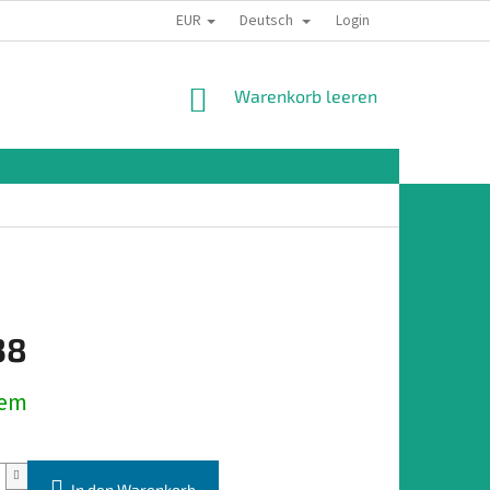
EUR
Deutsch
Login
WARENKORB
Warenkorb leeren
38
preis:
dem
In den Warenkorb