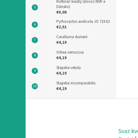
Květináč kulatý (dovoz NSR a
Dánsko)
€0,08
Pyrhocactus andicola JO 719.02
€2,51
Caralluma dumerii
€4,19
Orbea verrucosa
€4,19
Stapelia vetula
€4,19
Stapelia incomparabilis
€4,19
F
u
ß
z
e
Svaz kv
i