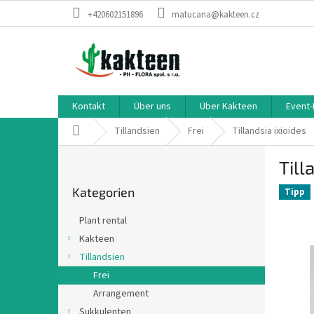
Zum
+420602151896
matucana@kakteen.cz
Inhalt
springen
Kontakt
Über uns
Über Kakteen
Event-
Startseite
Tillandsien
Frei
Tillandsia ixioides
S
Till
e
Kategorien
i
Kategorien
überspringen
Tipp
t
e
Plant rental
n
Kakteen
l
Tillandsien
e
i
Frei
s
Arrangement
t
Sukkulenten