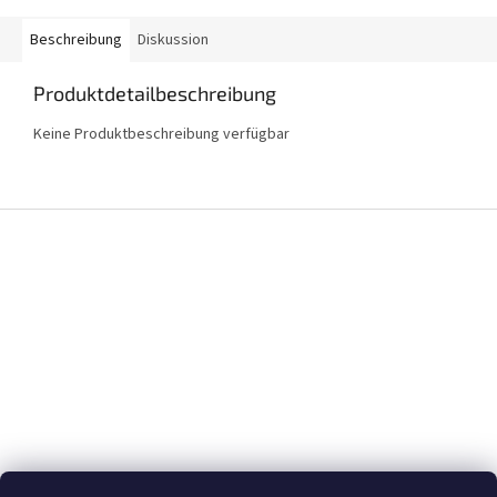
Beschreibung
Diskussion
Produktdetailbeschreibung
Keine Produktbeschreibung verfügbar
F
u
ß
z
e
i
l
e