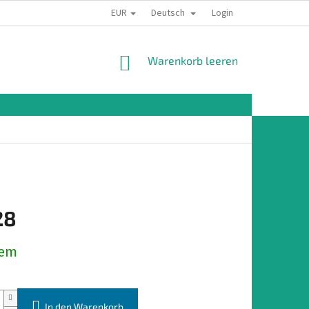
EUR
Deutsch
Login
WARENKORB
Warenkorb leeren
28
preis:
dem
In den Warenkorb