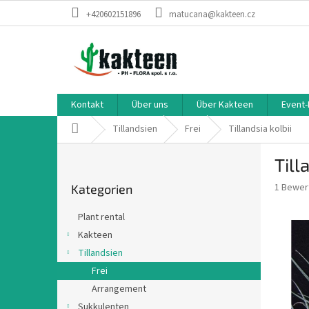
Zum
+420602151896
matucana@kakteen.cz
Inhalt
springen
Kontakt
Über uns
Über Kakteen
Event-
Startseite
Tillandsien
Frei
Tillandsia kolbii
S
Till
e
Kategorien
i
Die
1 Bewer
Kategorien
überspringen
t
durchsch
e
Produkt
Plant rental
n
ist
Kakteen
5,0
l
von
Tillandsien
e
5
i
Frei
Sternen.
s
Arrangement
t
Sukkulenten