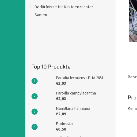
e
Bedürfnisse für Kakteenzüchter
Samen
Top 10 Produkte
Besc
Parodia lecoriensis PHA 2851
€2,93
Parodia campylacantha
Pro
€2,93
Kein
Mamillaria hahniana
€2,09
Podmiska
€0,50