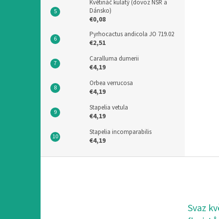
Květináč kulatý (dovoz NSR a
Dánsko)
€0,08
Pyrhocactus andicola JO 719.02
€2,51
Caralluma dumerii
€4,19
Orbea verrucosa
€4,19
Stapelia vetula
€4,19
Stapelia incomparabilis
€4,19
F
u
ß
z
e
Svaz kv
i