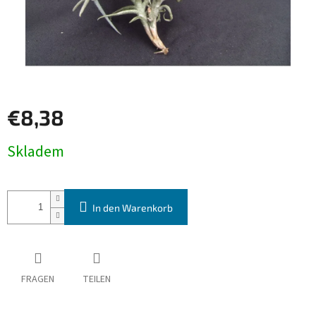
€8,38
Verkaufspreis:
Skladem
In den Warenkorb
FRAGEN
TEILEN