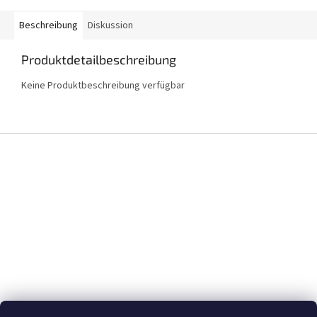
Beschreibung
Diskussion
Produktdetailbeschreibung
Keine Produktbeschreibung verfügbar
F
u
ß
z
e
i
l
e