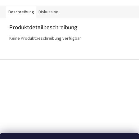
Beschreibung
Diskussion
Produktdetailbeschreibung
Keine Produktbeschreibung verfügbar
F
u
ß
z
e
i
l
e