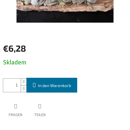
€6,28
Verkaufspreis:
Skladem
In den Warenkorb
FRAGEN
TEILEN