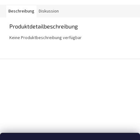
Beschreibung
Diskussion
Produktdetailbeschreibung
Keine Produktbeschreibung verfügbar
F
u
ß
z
e
i
l
e