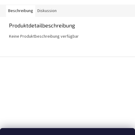
Beschreibung
Diskussion
Produktdetailbeschreibung
Keine Produktbeschreibung verfügbar
F
u
ß
z
e
i
l
e