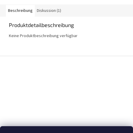
Beschreibung
Diskussion (1)
Produktdetailbeschreibung
Keine Produktbeschreibung verfügbar
F
u
ß
z
e
i
l
e