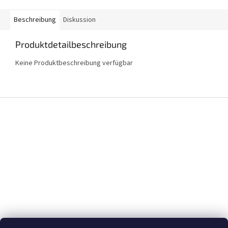
Beschreibung
Diskussion
Produktdetailbeschreibung
Keine Produktbeschreibung verfügbar
F
u
ß
z
e
i
l
e