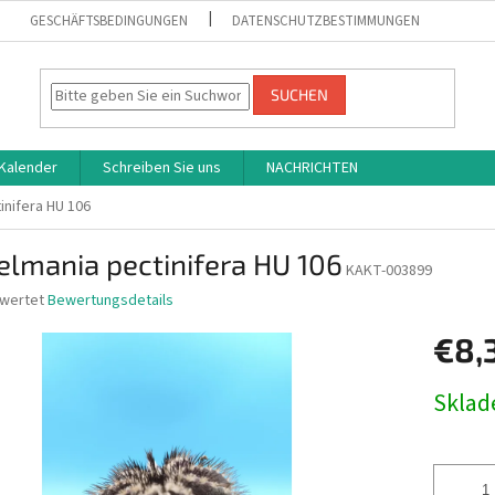
GESCHÄFTSBEDINGUNGEN
DATENSCHUTZBESTIMMUNGEN
SUCHEN
Kalender
Schreiben Sie uns
NACHRICHTEN
inifera HU 106
lmania pectinifera HU 106
KAKT-003899
ewertet
Bewertungsdetails
nittliche
€8,
bewertung
Verkaufs
Skla