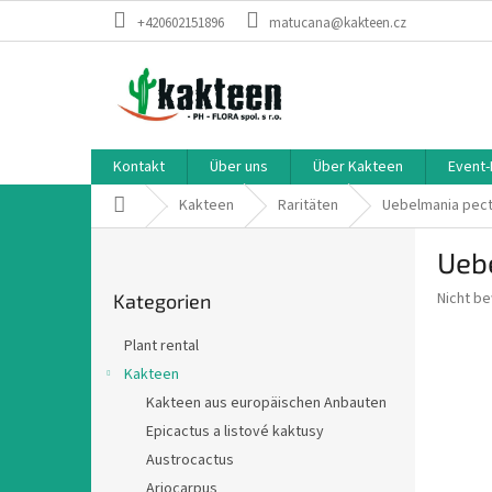
Zum
+420602151896
matucana@kakteen.cz
Inhalt
springen
Kontakt
Über uns
Über Kakteen
Event-
Startseite
Kakteen
Raritäten
Uebelmania pect
S
Uebe
e
Kategorien
i
Die
Nicht b
Kategorien
überspringen
t
durchsch
e
Produkt
Plant rental
n
ist
Kakteen
0,0
l
von
Kakteen aus europäischen Anbauten
e
5
i
Epicactus a listové kaktusy
Sternen.
s
Austrocactus
t
Ariocarpus