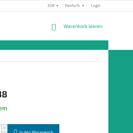
EUR
Deutsch
Login
WARENKORB
Warenkorb leeren
38
preis:
dem
In den Warenkorb