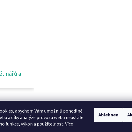
ětinářů a
ookies, abychom Vám umožnili pohodlné
Ablehnen
Ak
ebu a díky analýze provozu webu neustále
eho funkce, výkon a použitelnost.
Více