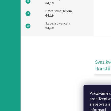
€4,19
Orbea semitubiflora
€4,19
Stapelia divaricata
€4,19
F
u
ß
z
e
Svaz kv
i
floristů
l
e
Používáme c
prohlížení w
zlepšovali j
informací