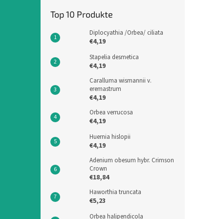
Top 10 Produkte
Diplocyathia /Orbea/ ciliata
€4,19
Stapelia desmetica
€4,19
Caralluma wismannii v.
eremastrum
€4,19
Orbea verrucosa
€4,19
Huernia hislopii
€4,19
Adenium obesum hybr. Crimson
Crown
€18,84
Haworthia truncata
€5,23
Orbea halipendicola