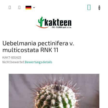
Zum
WARE
Inhalt
springen
Uebelmania pectinifera v.
multicostata RNK 11
KAKT-001625
Die
Nicht bewertet
Bewertungsdetails
durchschnittliche
Produktbewertung
ist
0,0
von
5
Sternen.