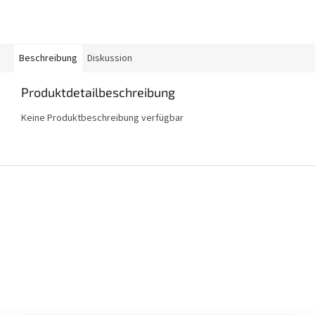
Beschreibung
Diskussion
Produktdetailbeschreibung
Keine Produktbeschreibung verfügbar
F
u
ß
z
e
i
l
e