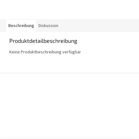
Beschreibung
Diskussion
Produktdetailbeschreibung
Keine Produktbeschreibung verfügbar
F
u
ß
z
e
i
l
e