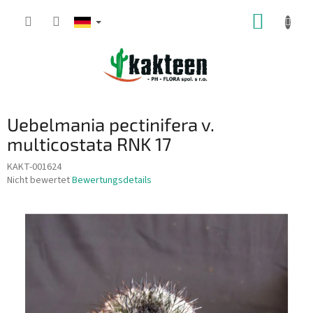
Zum
WARE
Inhalt
springen
Uebelmania pectinifera v.
multicostata RNK 17
KAKT-001624
Die
Nicht bewertet
Bewertungsdetails
durchschnittliche
Produktbewertung
ist
0,0
von
5
Sternen.