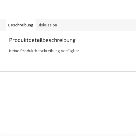
Beschreibung
Diskussion
Produktdetailbeschreibung
Keine Produktbeschreibung verfügbar
F
u
ß
z
e
i
l
e