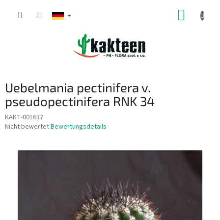
Zum
WARE
Inhalt
springen
Uebelmania pectinifera v.
pseudopectinifera RNK 34
KAKT-001637
Die
Nicht bewertet
Bewertungsdetails
durchschnittliche
Produktbewertung
ist
0,0
von
5
Sternen.