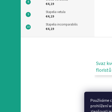
€4,19
Stapelia vetula
€4,19
Stapelia incomparabilis
€4,19
F
o
o
t
e
Svaz kv
r
floristů
Používáme c
prohlížení w
zlepšovali j