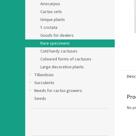
Ariocarpus
Cactus sets
Unique plants
f. cristata
Goods for dealers
Rare specimens
Cold hardy cactuses
Coloured forms of cactuses
Large decorative plants
Tillandsias
Desc
Succulents
Needs for cactus growers
Pro
Seeds
No p