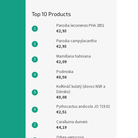
Top 10 Products
Parodia lecoriensis PHA 2851
€2,93
Parodia campylacantha
€2,93
Mamillaria hahniana
€2,09
Podmiska
€0,50
Květináč kulatý (dovoz NSR a
Dánsko)
€0,08
Pyrhocactus andicola JO 719.02
€2,51
Caralluma dumerii
€4,19
Orbea verrucosa