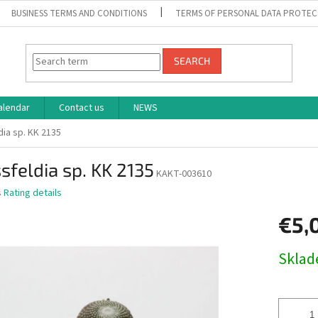
BUSINESS TERMS AND CONDITIONS
TERMS OF PERSONAL DATA PROTEC
SEARCH
alendar
Contact us
NEWS
dia sp. KK 2135
sfeldia sp. KK 2135
KAKT-003610
s
Rating details
€5,
Measure
Skla
price: