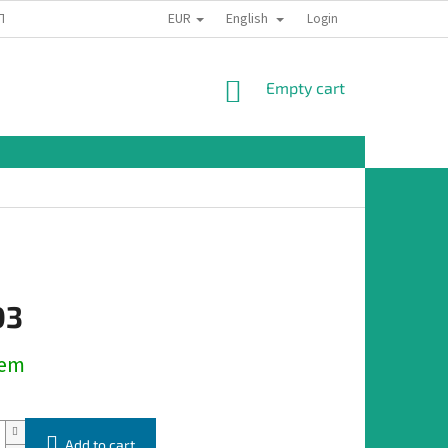
EUR
English
TION
Login
SHOPPING
Empty cart
CART
03
dem
Add to cart