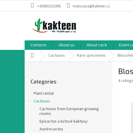
Skip
+420602151896
matucana@kakteen.cz
to
content
Contacts
About us
About cacti
Event c
Home
Cactuses
Rare specimens
Blossfel
S
Blos
i
Skip
d
The
4 rating
Categories
categories
e
average
b
product
Plant rental
a
rating
Cactuses
is
r
3,3
Cactuses from European growing
rooms
out
of
Epicactus a listové kaktusy
5
Austrocactus
stars.