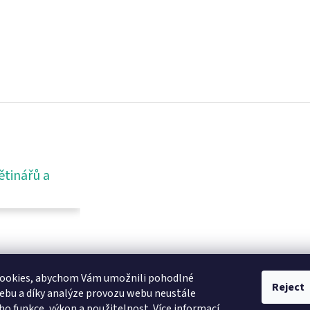
ětinářů a
ookies, abychom Vám umožnili pohodlné
Reject
ebu a díky analýze provozu webu neustále
eho funkce, výkon a použitelnost.
Více informací