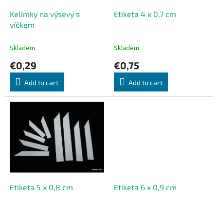
r
o
Kelímky na výsevy s
Etiketa 4 x 0,7 cm
d
víčkem
u
c
Skladem
Skladem
t
€0,29
€0,75
s
Add to cart
Add to cart
Etiketa 5 x 0,8 cm
Etiketa 6 x 0,9 cm