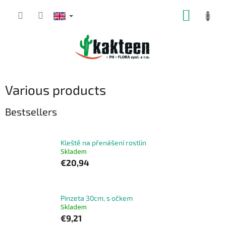
Skip
SHOPP
to
content
CART
Various products
Bestsellers
Kleště na přenášení rostlin
Skladem
€20,94
Pinzeta 30cm, s očkem
Skladem
€9,21