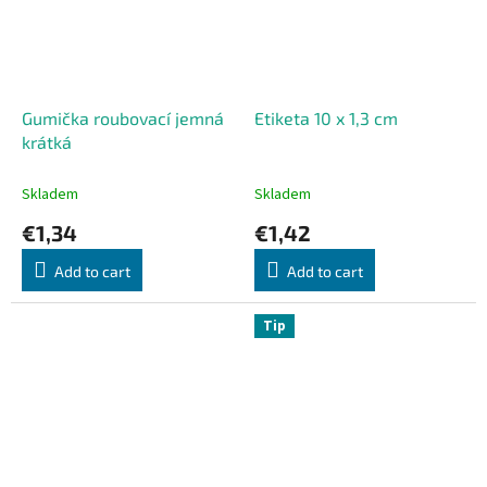
Gumička roubovací jemná
Etiketa 10 x 1,3 cm
krátká
Skladem
Skladem
€1,34
€1,42
Add to cart
Add to cart
Tip