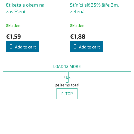
Etiketa s okem na
Stínící síť 35%,šíře 3m,
zavěšení
zelená
Skladem
Skladem
€1,59
€1,88
Add to cart
Add to cart
LOAD 12 MORE
P
1
2
a
L
g
24
items total
i
i
s
TOP
n
t
a
i
t
i
F
n
o
g
o
n
c
o
o
t
n