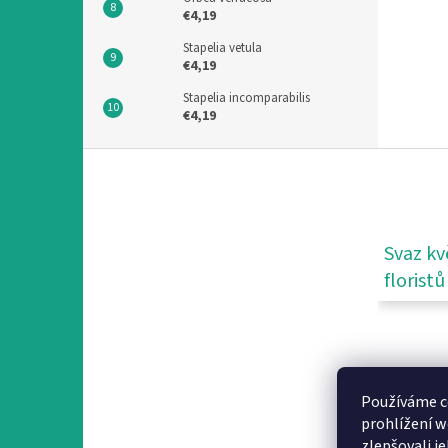
€4,19
Stapelia vetula
€4,19
Stapelia incomparabilis
€4,19
F
o
o
t
e
Svaz kv
r
floristů
Používáme c
prohlížení w
zlepšovali j