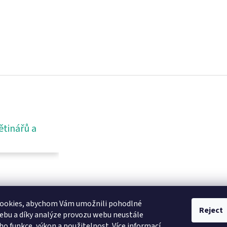
ětinářů a
ookies, abychom Vám umožnili pohodlné
Reject
ebu a díky analýze provozu webu neustále
eho funkce, výkon a použitelnost.
Více informací