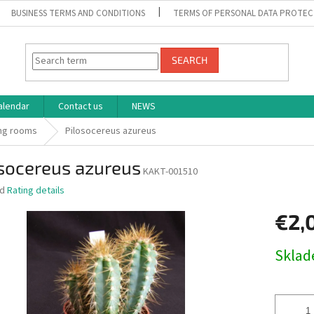
BUSINESS TERMS AND CONDITIONS
TERMS OF PERSONAL DATA PROTEC
SEARCH
alendar
Contact us
NEWS
ng rooms
Pilosocereus azureus
osocereus azureus
KAKT-001510
ed
Rating details
€2,
Measure
Skla
price: