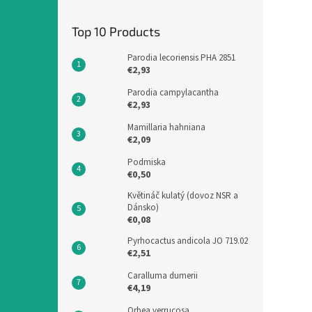
Top 10 Products
Parodia lecoriensis PHA 2851
€2,93
Parodia campylacantha
€2,93
Mamillaria hahniana
€2,09
Podmiska
€0,50
Květináč kulatý (dovoz NSR a
Dánsko)
€0,08
Pyrhocactus andicola JO 719.02
€2,51
Caralluma dumerii
€4,19
Orbea verrucosa