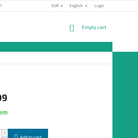
EUR
English
TION
Login
SHOPPING
Empty cart
CART
09
dem
Add to cart