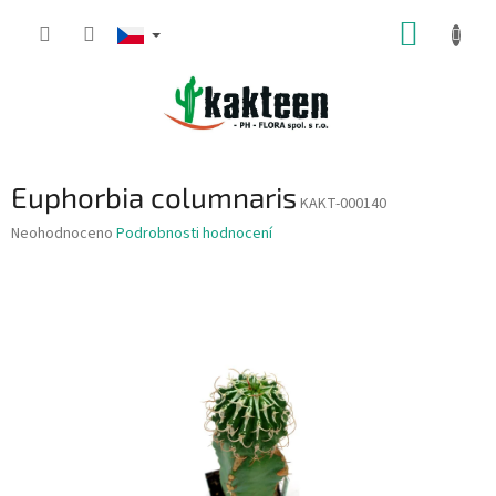
Přejít
NÁKUP
na
obsah
KOŠÍK
Euphorbia columnaris
KAKT-000140
Průměrné
Neohodnoceno
Podrobnosti hodnocení
hodnocení
produktu
je
0,0
z
5
hvězdiček.