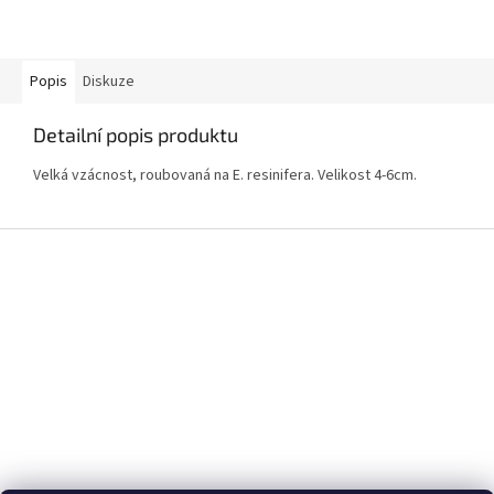
Popis
Diskuze
Detailní popis produktu
Velká vzácnost, roubovaná na E. resinifera. Velikost 4-6cm.
Z
á
p
a
t
í