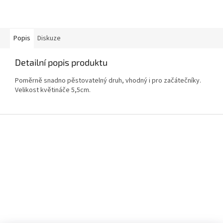
Popis
Diskuze
Detailní popis produktu
Poměrně snadno pěstovatelný druh, vhodný i pro začátečníky.
Velikost květináče 5,5cm.
Z
á
p
a
t
í