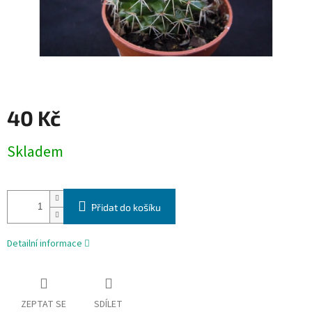
40 Kč
Měrná
Skladem
cena:
Přidat do košíku
Detailní informace
ZEPTAT SE
SDÍLET