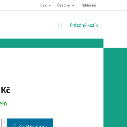
CZK
Čeština
Přihlášení
NÁKUPNÍ
Prázdný košík
KOŠÍK
 Kč
dem
Přidat do košíku