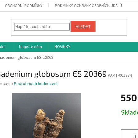
OBCHODNÍ PODMÍNKY
PODMÍNKY OCHRANY OSOBNÍCH ÚDAJŮ
HLEDAT
akcí
Napište nám
NOVINKY
adenium globosum ES 20369
adenium globosum ES 20369
KAKT-001334
né
noceno
Podrobnosti hodnocení
ní
550
u
Měrná
Skla
cena:
ek.