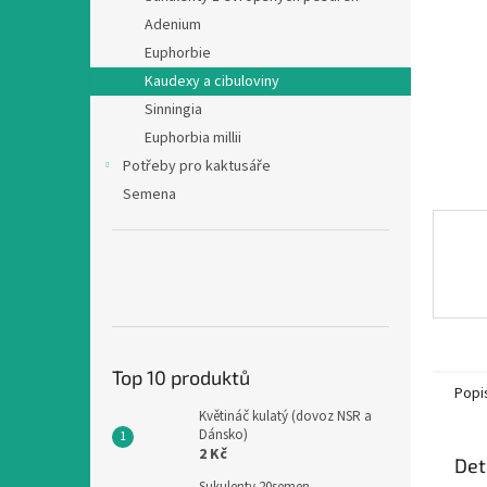
n
Adenium
e
Euphorbie
l
Kaudexy a cibuloviny
Sinningia
Euphorbia millii
Potřeby pro kaktusáře
Semena
Top 10 produktů
Popi
Květináč kulatý (dovoz NSR a
Dánsko)
2 Kč
Det