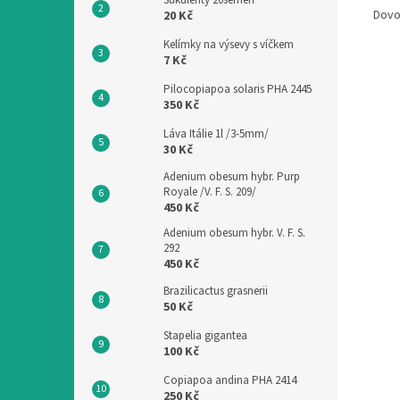
Sukulenty 20semen
Dovo
20 Kč
Kelímky na výsevy s víčkem
7 Kč
Pilocopiapoa solaris PHA 2445
350 Kč
Láva Itálie 1l /3-5mm/
30 Kč
Adenium obesum hybr. Purp
Royale /V. F. S. 209/
450 Kč
Adenium obesum hybr. V. F. S.
292
450 Kč
Brazilicactus grasnerii
50 Kč
Stapelia gigantea
100 Kč
Copiapoa andina PHA 2414
250 Kč