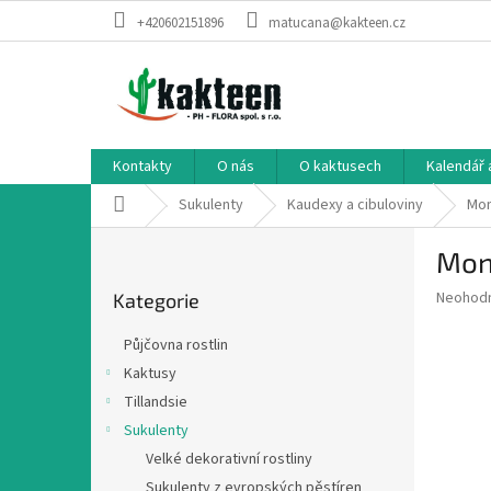
Přejít
+420602151896
matucana@kakteen.cz
na
obsah
Kontakty
O nás
O kaktusech
Kalendář 
Domů
Sukulenty
Kaudexy a cibuloviny
Mon
P
Mon
o
Přeskočit
s
Průměr
Neohod
Kategorie
kategorie
t
hodnoce
r
produkt
Půjčovna rostlin
a
je
Kaktusy
0,0
n
z
Tillandsie
n
5
í
Sukulenty
hvězdič
p
Velké dekorativní rostliny
a
Sukulenty z evropských pěstíren