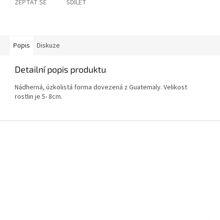
ZEPTAT SE
SDÍLET
Popis
Diskuze
Detailní popis produktu
Nádherná, úzkolistá forma dovezená z Guatemaly. Velikost
rostlin je 5- 8cm.
Z
á
p
a
t
í