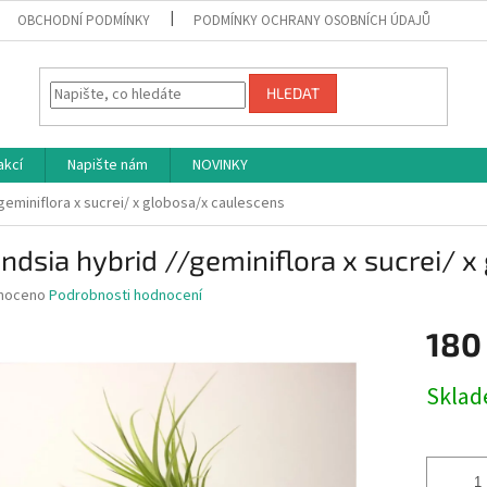
OBCHODNÍ PODMÍNKY
PODMÍNKY OCHRANY OSOBNÍCH ÚDAJŮ
HLEDAT
akcí
Napište nám
NOVINKY
/geminiflora x sucrei/ x globosa/x caulescens
andsia hybrid //geminiflora x sucrei/ 
né
noceno
Podrobnosti hodnocení
ní
180
u
Měrná
Skla
cena:
ek.