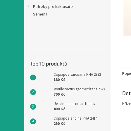
n
Potřeby pro kaktusáře
e
Semena
l
Top 10 produktů
Popi
Copiapoa sarcoana PHA 2982
180 Kč
Myrtilocactus geometrizans 25ks
Det
700 Kč
Kříž
Uebelmania eriocactoides
400 Kč
Copiapoa andina PHA 2414
250 Kč