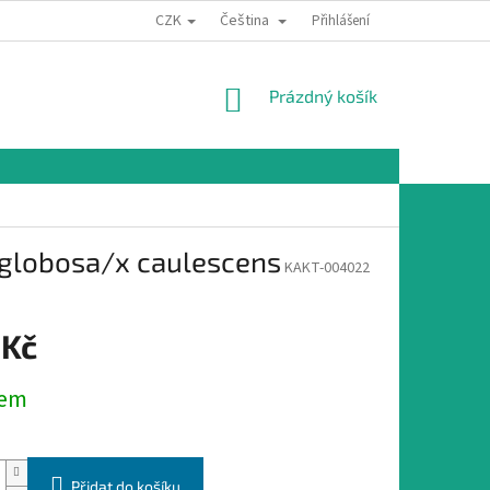
CZK
Čeština
Přihlášení
NÁKUPNÍ
Prázdný košík
KOŠÍK
x globosa/x caulescens
KAKT-004022
 Kč
dem
Přidat do košíku